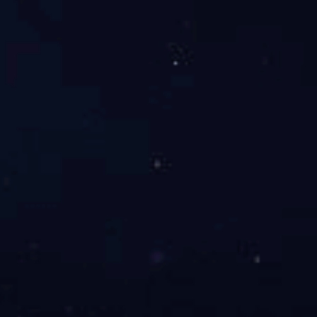
医用压缩式雾化器SL-A-02
3日，注册资本300万元，公司地处北京市房山区琉璃河镇路村的
代医疗电子设备的研制开发并集生产、销售和服务于一体
的科技人才和管理人才，技术力量雄厚，经济实力强大。
学历41人，具有高、中级职称技术人员8人。公司现有厂
余台，生产车间三个，固定资产约千万。.....