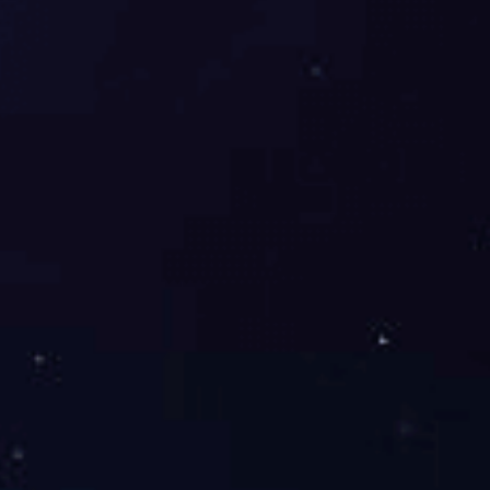
咨询
产品详情
产品咨询
-
医用分子筛制氧机SL-3A-330/530
咨询
产品详情
产品咨询