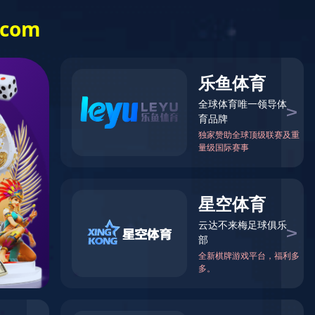
语言选择:
招商加盟