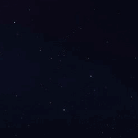
微信公众号
(中国)