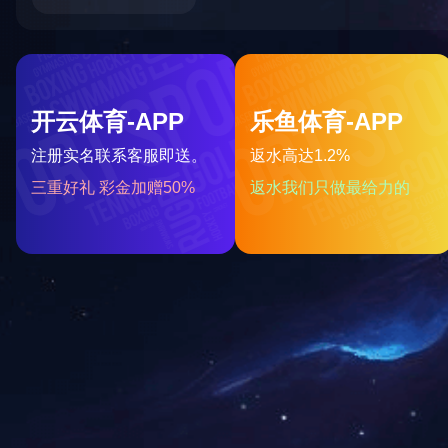
乐鱼·体育-leyu乐鱼online(中国)全国售
后服务电话400-993-6860
制氧机选购攻略| 3L机/5L机？到底选哪
个？
医用分子筛制氧机SL-3A330/530系列使
用视频
医用分子筛制氧机SL-3W系列使用视频
家用制氧机应对新冠真的有用吗？
在家吸氧，要注意什么？
联系我们
联系人: 乐鱼·体育-leyu乐鱼online(中国)
联系电话: 400-993-6860