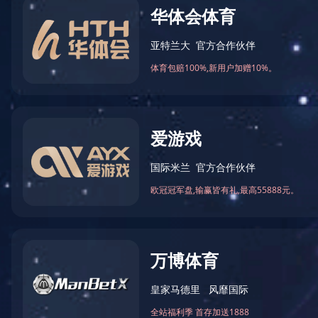
产品中心
褥
制氧机
褥疮防治床垫
雾化器
简易呼吸器