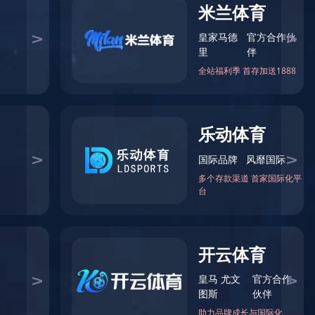
褥疮防治床垫SL-C-203
气道