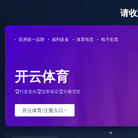
乐鱼·体育
欢迎访问乐鱼·体育-leyu乐鱼online(中国) 官方网站！全国服务热线：
乐鱼·体育-leyu乐鱼online(中国)
联系我们