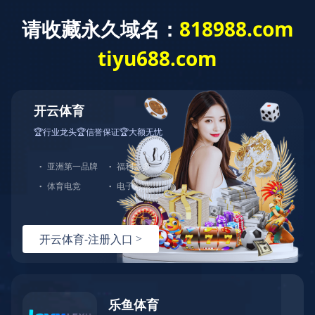
乐鱼·体育
语言选择:
网站导航
Toggl
navig
雾化器