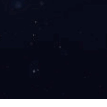
医用压缩式雾化器SL-A-01
能把水溶剂药物雾化成极细的颗粒，可直接
压缩雾化器
吸入作用于肺部病灶，
是国内外医院内外科、儿科、五官科、皮肤科以及保健
院、养老院、疗养院等单位常用的医疗器械，
尤其适用于哮喘、老慢支等呼吸系统疾病，治疗无痛、
快速，非常适合儿童和老人呼吸道疾病的治疗
产品咨询